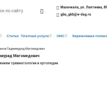
Махачкала, ​ул. Лаптиева, 8
gbu_gkb@e-dag.ru
Статьи
Платные услуги
ОМС
Бережливая полик
анов Гаджимурад Магомедович
имурад Магомедович
нием травматологии и ортопедии