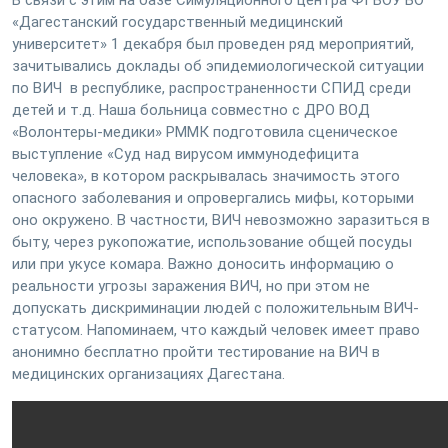
В связи с этим на базе Симуляционного центра ФГБОУ ВО
«Дагестанский государственный медицинский
университет» 1 декабря был проведен ряд мероприятий,
зачитывались доклады об эпидемиологической ситуации
по ВИЧ в республике, распространенности СПИД среди
детей и т.д. Наша больница совместно с ДРО ВОД
«Волонтеры-медики» РММК подготовила сценическое
выступление «Суд над вирусом иммунодефицита
человека», в котором раскрывалась значимость этого
опасного заболевания и опровергались мифы, которыми
оно окружено. В частности, ВИЧ невозможно заразиться в
быту, через рукопожатие, использование общей посуды
или при укусе комара. Важно доносить информацию о
реальности угрозы заражения ВИЧ, но при этом не
допускать дискриминации людей с положительным ВИЧ-
статусом. Напоминаем, что каждый человек имеет право
анонимно бесплатно пройти тестирование на ВИЧ в
медицинских организациях Дагестана.