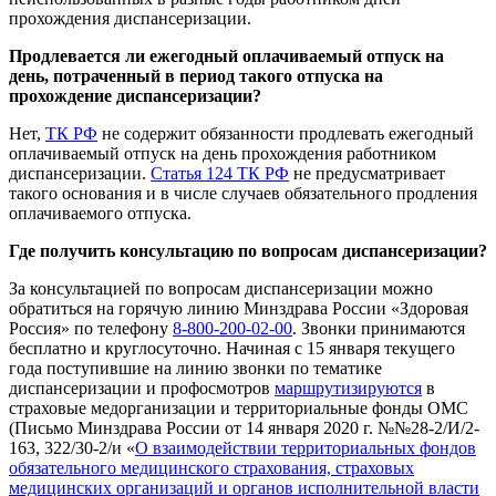
прохождения диспансеризации.
Продлевается ли ежегодный оплачиваемый отпуск на
день, потраченный в период такого отпуска на
прохождение диспансеризации?
Нет,
ТК РФ
не содержит обязанности продлевать ежегодный
оплачиваемый отпуск на день прохождения работником
диспансеризации.
Статья 124 ТК РФ
не предусматривает
такого основания и в числе случаев обязательного продления
оплачиваемого отпуска.
Где получить консультацию по вопросам диспансеризации?
За консультацией по вопросам диспансеризации можно
обратиться на горячую линию Минздрава России «Здоровая
Россия» по телефону
8-800-200-02-00
. Звонки принимаются
бесплатно и круглосуточно. Начиная с 15 января текущего
года поступившие на линию звонки по тематике
диспансеризации и профосмотров
маршрутизируются
в
страховые медорганизации и территориальные фонды ОМС
(Письмо Минздрава России от 14 января 2020 г. №№28-2/И/2-
163, 322/30-2/и «
О взаимодействии территориальных фондов
обязательного медицинского страхования, страховых
медицинских организаций и органов исполнительной власти