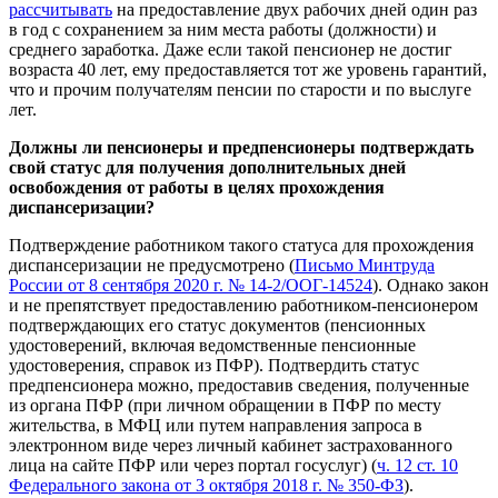
рассчитывать
на предоставление двух рабочих дней один раз
в год с сохранением за ним места работы (должности) и
среднего заработка. Даже если такой пенсионер не достиг
возраста 40 лет, ему предоставляется тот же уровень гарантий,
что и прочим получателям пенсии по старости и по выслуге
лет.
Должны ли пенсионеры и предпенсионеры подтверждать
свой статус для получения дополнительных дней
освобождения от работы в целях прохождения
диспансеризации?
Подтверждение работником такого статуса для прохождения
диспансеризации не предусмотрено (
Письмо Минтруда
России от 8 сентября 2020 г. № 14-2/ООГ-14524
). Однако закон
и не препятствует предоставлению работником-пенсионером
подтверждающих его статус документов (пенсионных
удостоверений, включая ведомственные пенсионные
удостоверения, справок из ПФР). Подтвердить статус
предпенсионера можно, предоставив сведения, полученные
из органа ПФР (при личном обращении в ПФР по месту
жительства, в МФЦ или путем направления запроса в
электронном виде через личный кабинет застрахованного
лица на сайте ПФР или через портал госуслуг) (
ч. 12 ст. 10
Федерального закона от 3 октября 2018 г. № 350-ФЗ
).