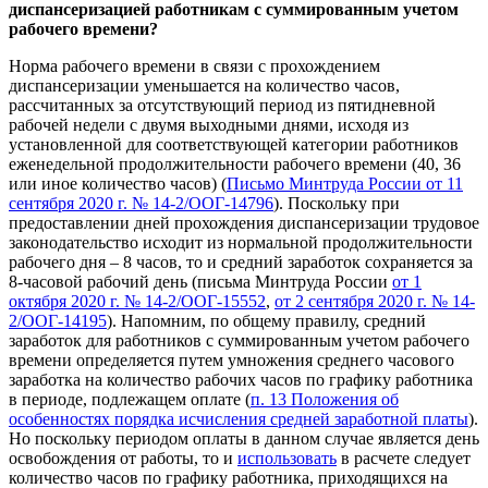
диспансеризацией работникам с суммированным учетом
рабочего времени?
Норма рабочего времени в связи с прохождением
диспансеризации уменьшается на количество часов,
рассчитанных за отсутствующий период из пятидневной
рабочей недели с двумя выходными днями, исходя из
установленной для соответствующей категории работников
еженедельной продолжительности рабочего времени (40, 36
или иное количество часов) (
Письмо Минтруда России от 11
сентября 2020 г. № 14-2/ООГ-14796
). Поскольку при
предоставлении дней прохождения диспансеризации трудовое
законодательство исходит из нормальной продолжительности
рабочего дня – 8 часов, то и средний заработок сохраняется за
8-часовой рабочий день (письма Минтруда России
от 1
октября 2020 г. № 14-2/ООГ-15552
,
от 2 сентября 2020 г. № 14-
2/ООГ-14195
). Напомним, по общему правилу, средний
заработок для работников с суммированным учетом рабочего
времени определяется путем умножения среднего часового
заработка на количество рабочих часов по графику работника
в периоде, подлежащем оплате (
п. 13 Положения об
особенностях порядка исчисления средней заработной платы
).
Но поскольку периодом оплаты в данном случае является день
освобождения от работы, то и
использовать
в расчете следует
количество часов по графику работника, приходящихся на