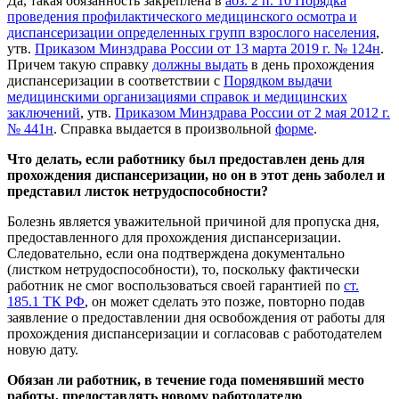
Да, такая обязанность закреплена в
абз. 2 п. 10 Порядка
проведения профилактического медицинского осмотра и
диспансеризации определенных групп взрослого населения
,
утв.
Приказом Минздрава России от 13 марта 2019 г. № 124н
.
Причем такую справку
должны выдать
в день прохождения
диспансеризации в соответствии с
Порядком выдачи
медицинскими организациями справок и медицинских
заключений
, утв.
Приказом Минздрава России от 2 мая 2012 г.
№ 441н
. Справка выдается в произвольной
форме
.
Что делать, если работнику был предоставлен день для
прохождения диспансеризации, но он в этот день заболел и
представил листок нетрудоспособности?
Болезнь является уважительной причиной для пропуска дня,
предоставленного для прохождения диспансеризации.
Следовательно, если она подтверждена документально
(листком нетрудоспособности), то, поскольку фактически
работник не смог воспользоваться своей гарантией по
ст.
185.1 ТК РФ
, он может сделать это позже, повторно подав
заявление о предоставлении дня освобождения от работы для
прохождения диспансеризации и согласовав с работодателем
новую дату.
Обязан ли работник, в течение года поменявший место
работы, предоставлять новому работодателю