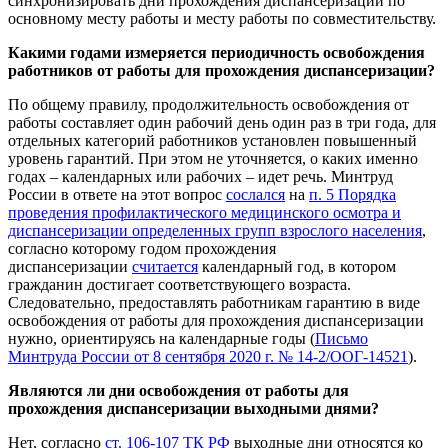
синхронизировать дни прохождения диспансеризации по
основному месту работы и месту работы по совместительству.
Какими годами измеряется периодичность освобождения
работников от работы для прохождения диспансеризации?
По общему правилу, продолжительность освобождения от
работы составляет один рабочий день один раз в три года, для
отдельных категорий работников установлен повышенный
уровень гарантий. При этом не уточняется, о каких именно
годах – календарных или рабочих – идет речь. Минтруд
России в ответе на этот вопрос
сослался
на
п. 5 Порядка
проведения профилактического медицинского осмотра и
диспансеризации определенных групп взрослого населения
,
согласно которому годом прохождения
диспансеризации
считается
календарный год, в котором
гражданин достигает соответствующего возраста.
Следовательно, предоставлять работникам гарантию в виде
освобождения от работы для прохождения диспансеризации
нужно, ориентируясь на календарные годы (
Письмо
Минтруда России от 8 сентября 2020 г. № 14-2/ООГ-14521
).
Являются ли дни освобождения от работы для
прохождения диспансеризации выходными днями?
Нет, согласно
ст. 106-107 ТК РФ
выходные дни относятся ко