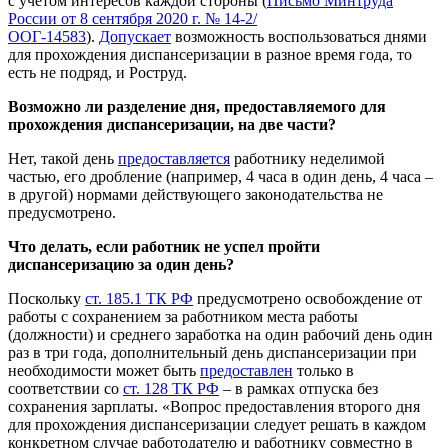
с учетом интересов каждой стороны (
Письмо Минтруда
России от 8 сентября 2020 г. № 14-2/
ООГ-14583
).
Допускает
возможность воспользоваться днями
для прохождения диспансеризации в разное время года, то
есть не подряд, и Роструд.
Возможно ли разделение дня, предоставляемого для
прохождения диспансеризации, на две части?
Нет, такой день
предоставляется
работнику неделимой
частью, его дробление (например, 4 часа в один день, 4 часа –
в другой) нормами действующего законодательства не
предусмотрено.
Что делать, если работник не успел пройти
диспансеризацию за один день?
Поскольку
ст. 185.1 ТК РФ
предусмотрено освобождение от
работы с сохранением за работником места работы
(должности) и среднего заработка на один рабочий день один
раз в три года, дополнительный день диспансеризации при
необходимости может быть
предоставлен
только в
соответствии со
ст. 128 ТК РФ
– в рамках отпуска без
сохранения зарплаты. «Вопрос предоставления второго дня
для прохождения диспансеризации следует решать в каждом
конкретном случае работодателю и работнику совместно в