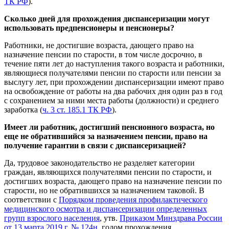
ТК РФ
).
Сколько дней для прохождения диспансеризации могут
использовать предпенсионеры и пенсионеры?
Работники, не достигшие возраста, дающего право на
назначение пенсии по старости, в том числе досрочно, в
течение пяти лет до наступления такого возраста и работники,
являющиеся получателями пенсии по старости или пенсии за
выслугу лет, при прохождении диспансеризации имеют право
на освобождение от работы на два рабочих дня один раз в год
с сохранением за ними места работы (должности) и среднего
заработка (
ч. 3 ст. 185.1 ТК РФ
).
Имеет ли работник, достигший пенсионного возраста, но
еще не обратившийся за назначением пенсии, право на
получение гарантии в связи с диспансеризацией?
Да, трудовое законодательство не разделяет категории
граждан, являющихся получателями пенсии по старости, и
достигших возраста, дающего право на назначение пенсии по
старости, но не обратившихся за назначением таковой. В
соответствии с
Порядком проведения профилактического
медицинского осмотра и диспансеризации определенных
групп взрослого населения
, утв.
Приказом Минздрава России
от 13 марта 2019 г. № 124н
, годом прохождения