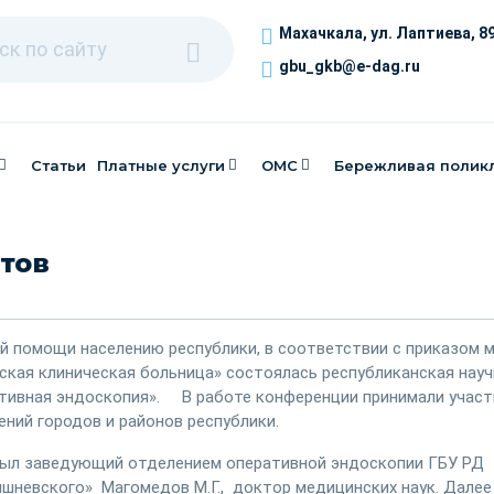
Махачкала, ​ул. Лаптиева, 8
gbu_gkb@e-dag.ru
Статьи
Платные услуги
ОМС
Бережливая полик
тов
й помощи населению республики, в соответствии с приказом 
дская клиническая больница» состоялась республиканская науч
тивная эндоскопия».
В работе конференции принимали участ
ний городов и районов республики.
рыл заведующий отделением оперативной эндоскопии ГБУ РД
Вишневского» Магомедов М.Г., доктор медицинских наук. Далее