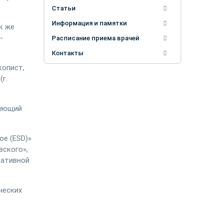
Статьи
Информация и памятки
к же
-
Расписание приема врачей
Контакты
копист,
г.
дующий
ое (ESD)»
вского»,
ративной
ческих