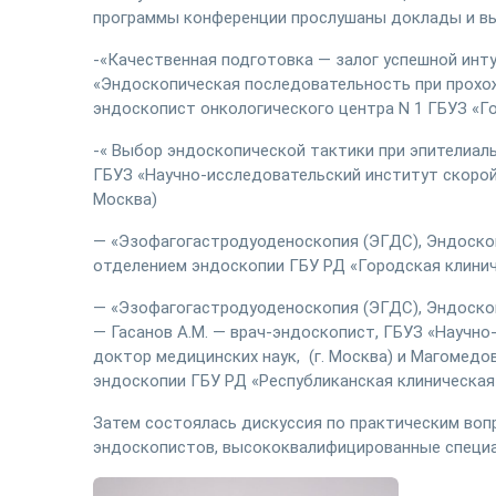
программы конференции прослушаны доклады и вы
-«Качественная подготовка — залог успешной инт
«Эндоскопическая последовательность при прохо
эндоскопист онкологичecкoгo центра N 1 ГБУЗ «Гор
-« Выбор эндоскопической тактики при эпителиаль
ГБУЗ «Научно-исследовательский институт скорой 
Москва)
— «Эзофагогастродуоденоскопия (ЭГДС), Эндоскоп
отделением эндоскопии ГБУ РД «Городская клини
— «Эзофагогастродуоденоскопия (ЭГДС), Эндоскоп
— Гасанов А.М. — врач-эндоскопист, ГБУЗ «Научно
доктор медицинских наук, (г. Москва) и Магомедо
эндоскопии ГБУ РД «Республиканская клиническая 
Затем состоялась дискуссия по практическим воп
эндоскопистов, высококвалифицированные специа