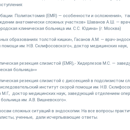
ступления:
убации. Полипэктомия (EMR) — особенности и осложнения», та
ждении анатомически сложных участков» Шаванов А.Ш. — врач
одская клиническая больница им. С.С. Юдина» (г. Москва)
ных образованиях толстой кишки», Гасанов А.М. — врач-эндос
помощи им. Н.В. Склифосовского», доктор медицинских наук, (
ическая резекция слизистой (ЕМR),- Хидерлезов М.С. — заве
ческая больница»»
ическая резекция слизистой с диссекцией в подслизистом сл
-иследовательский институт скорой помощи им. Н.В. Склифосо
в М.Г., доктор медицинских наук, заведующий отделением опе
больница им. А.В. Вишневского».
росам сложных ситуаций в эндоскопии. На все вопросы практи
листы, ученные, дали исчерпывающие ответы.