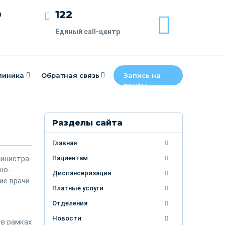
122
9
Единый call-центр
линика
Обратная связь
Запись на
приём
Разделы сайта
Главная
министра
Пациентам
но-
Диспансеризация
ие врачи
Платные услуги
Отделения
Новости
 в рамках