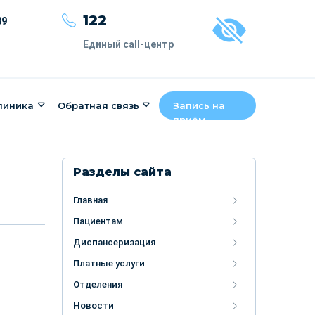
122
89
Единый call-центр
линика
Обратная связь
Запись на
приём
Разделы сайта
Главная
Пациентам
Диспансеризация
Платные услуги
Отделения
Новости