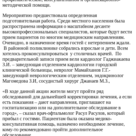
методической помощи.
Мероприятию предшествовала определенная
подготовительная работа. Среди местного населения была
распространена информация о масштабном десанте
высокопрофессиональных специалистов, которые будут вести
прием пациентов по многим медицинским направлениям.
Очевидно, в назначенное время гостей с нетерпением ждали.
В районной поликлинике собрались взрослые и дети. Всем
хотелось проконсультироваться у столичных врачей. По
предварительной записи прием вели кардиолог Гаджиакаева
З.И. – заведующая отделением кардиологии городской
клинической больницы, невролог Мамайханов Г.Г.-
заведующий неврологическим отделением, эндокринолог
Магомедова З.И, сосудистый хирург Джанаев М.З.,
«В ходе данной акции жители могут пройти ряд
обследований для дальнейшей корректировки лечения, а если
есть показания – дают направления, приглашают на
госпитализацию или на дополнительное обследование в
город», – сказал врач-офтальмолог Расул Расулов, который
прибыл с гостями. Пациентам была оказана медико-
консультативная помощь, назначено необходимое лечение,
кому-то рекомендовано пройти дополнительное
обследование.